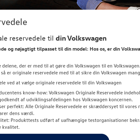
rvedele
din Volkswagen
ale reservedele til
e og nøjagtigt tilpasset til din model: Hos os, er din
Volksw
le delene, der er med til at gøre din Volkswagen til en Volkswagen.
 så er originale reservedele med til at sikre din Volkswagen man
ele ved at vælge originale reservedele til din Volkswagen
ducentens know-how: Volkswagen Originale Reservedele indehold
godkendt af udviklingsafdelingen hos Volkswagen koncernen.
ser perfekt: Alle Originale Reservedele er skræddersyet til vores
arer dens værdi.
litet: Produkttests udført af uafhængige testorganisationer be
 kvalitet.