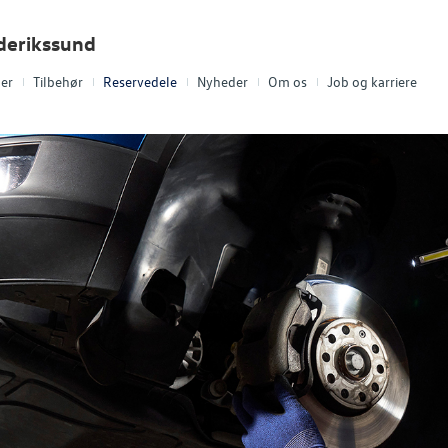
derikssund
ler
Tilbehør
Reservedele
Nyheder
Om os
Job og karriere