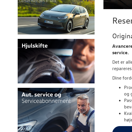
Rese
Origin
Avancered
service.
Det er al
repareres
Dine ford
Pro
og 
Pas
bev
Kva
høje