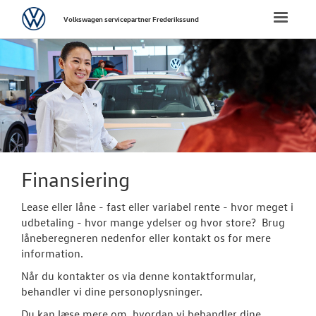
Volkswagen
Toggle
Volkswagen servicepartner Frederikssund
naviga
FORSIDE
VÆRKSTED
SKADECENTER
BRUGTE BILER
Finansiering
Brugtbilsafdel
Lease eller låne - fast eller variabel rente - hvor meget i
udbetaling - hvor mange ydelser og hvor store? Brug
Finansiering
låneberegneren nedenfor eller kontakt os for mere
information.
TILBEHØR
Når du kontakter os via denne kontaktformular,
behandler vi dine personoplysninger.
RESERVEDELE
Du kan læse mere om, hvordan vi behandler dine