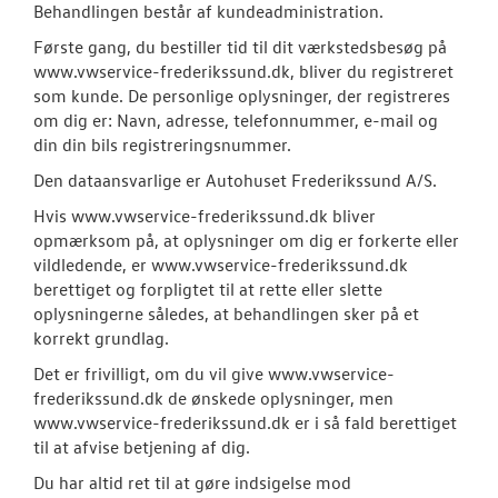
Behandlingen består af kundeadministration.
Første gang, du bestiller tid til dit værkstedsbesøg på
www.vwservice-frederikssund.dk, bliver du registreret
som kunde. De personlige oplysninger, der registreres
om dig er: Navn, adresse, telefonnummer, e-mail og
din din bils registreringsnummer.
Den dataansvarlige er Autohuset Frederikssund A/S.
Hvis www.vwservice-frederikssund.dk bliver
opmærksom på, at oplysninger om dig er forkerte eller
vildledende, er www.vwservice-frederikssund.dk
berettiget og forpligtet til at rette eller slette
oplysningerne således, at behandlingen sker på et
korrekt grundlag.
Det er frivilligt, om du vil give www.vwservice-
frederikssund.dk de ønskede oplysninger, men
www.vwservice-frederikssund.dk er i så fald berettiget
til at afvise betjening af dig.
Du har altid ret til at gøre indsigelse mod