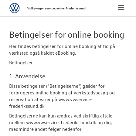
Volkswagen
Toggle
Volkswagen servicepartner Frederikssund
naviga
FORSIDE
Betingelser for online booking
VÆRKSTED
Her findes betingelser for online booking af tid på
værksted også kaldet eBooking.
SKADECENTER
Betingelser
BRUGTE BILER
1. Anvendelse
Disse betingelser ("Betingelserne") gælder for
TILBEHØR
forbrugeres online booking af værkstedsbesøg og
reservation af varer på www.vwservice-
RESERVEDELE
frederikssund.dk
Betingelserne kan kun ændres ved skriftlig aftale
NYHEDER
mellem www.vwservice-frederikssund.dk og dig,
medmindre andet følger nedenfor.