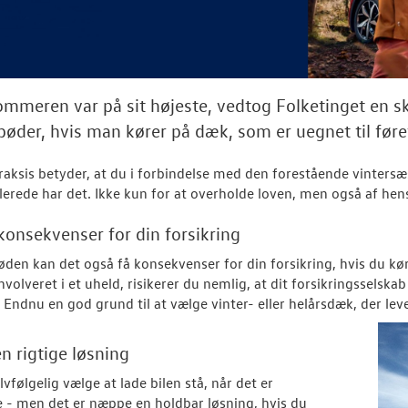
mmeren var på sit højeste, vedtog Folketinget en sk
bøder, hvis man kører på dæk, som er uegnet til føre
 praksis betyder, at du i forbindelse med den forestående vinters
llerede har det. Ikke kun for at overholde loven, men også af hen
konsekvenser for din forsikring
øden kan det også få konsekvenser for din forsikring, hvis du kør
nvolveret i et uheld, risikerer du nemlig, at dit forsikringsselska
 Endnu en god grund til at vælge vinter- eller helårsdæk, der leve
n rigtige løsning
vfølgelig vælge at lade bilen stå, når det er
e - men det er næppe en holdbar løsning, hvis du