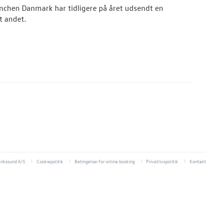
chen Danmark har tidligere på året udsendt en
t andet.
rikssund A/S
Cookiepolitik
Betingelser for online booking
Privatlivspolitik
Kontakt