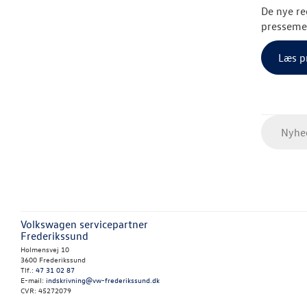
De nye re
pressemed
Læs p
Nyhed
Volkswagen servicepartner
Frederikssund
Holmensvej 10
3600 Frederikssund
Tlf.:
47 31 02 87
E-mail:
indskrivning@vw-frederikssund.dk
CVR: 45272079