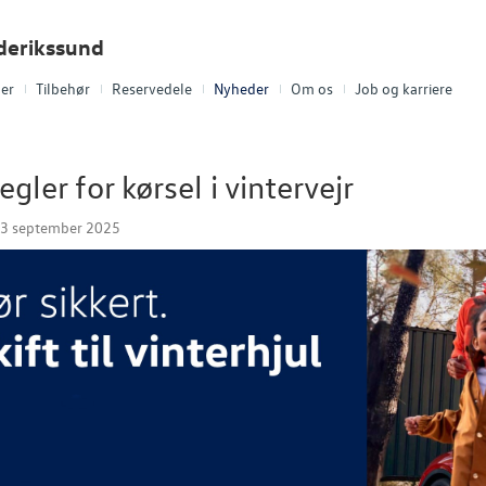
derikssund
ler
Tilbehør
Reservedele
Nyheder
Om os
Job og karriere
egler for kørsel i vintervejr
23 september 2025