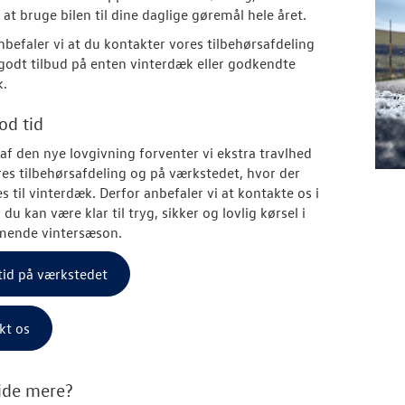
l at bruge bilen til dine daglige gøremål hele året.
anbefaler vi at du kontakter vores tilbehørsafdeling
 godt tilbud på enten vinterdæk eller godkendte
k.
od tid
af den nye lovgivning forventer vi ekstra travlhed
res tilbehørsafdeling og på værkstedet, hvor der
es til vinterdæk. Derfor anbefaler vi at kontakte os i
å du kan være klar til tryg, sikker og lovlig kørsel i
ende vintersæson.
tid på værkstedet
kt os
vide mere?