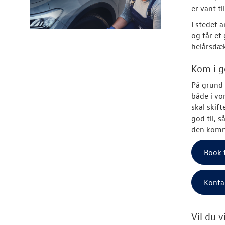
er vant ti
I stedet 
og får et
helårsdæ
Kom i g
På grund 
både i vo
skal skift
god til, s
den komm
Book 
Konta
Vil du 