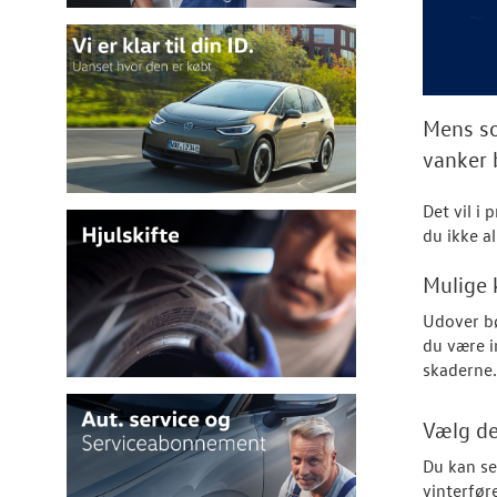
Mens so
vanker 
Det vil i
du ikke a
Mulige 
Ud
over b
du være i
skaderne.
Vælg de
Du kan sel
vinterfør