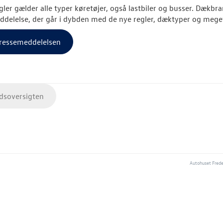
gler gælder alle typer køretøjer, også lastbiler og busser.
Dækbran
delelse, der går i dybden med de nye regler, dæktyper og mege
ressemeddelelsen
soversigten
Autohuset Frede