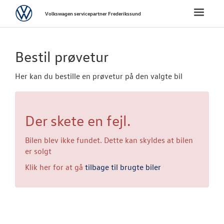
Volkswagen
Toggle
Volkswagen servicepartner Frederikssund
naviga
FORSIDE
Bestil prøvetur
VÆRKSTED
Her kan du bestille en prøvetur på den valgte bil
SKADECENTER
Der skete en fejl.
BRUGTE BILER
Bilen blev ikke fundet. Dette kan skyldes at bilen
TILBEHØR
er solgt
Klik her for at gå
tilbage til brugte biler
RESERVEDELE
NYHEDER