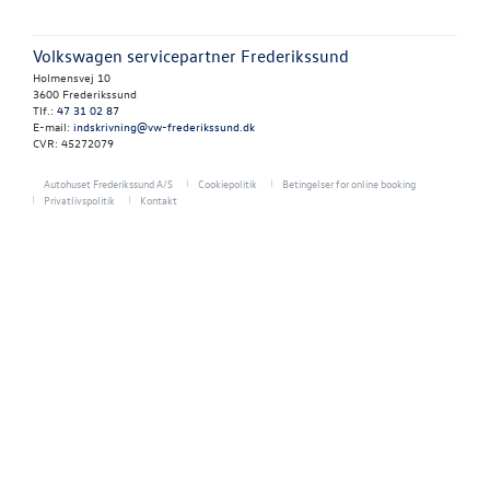
OM OS
Volkswagen servicepartner Frederikssund
JOB OG KARRI
Holmensvej 10
3600 Frederikssund
Tlf.:
47 31 02 87
E-mail:
indskrivning@vw-frederikssund.dk
CVR: 45272079
Autohuset Frederikssund A/S
Cookiepolitik
Betingelser for online booking
Privatlivspolitik
Kontakt